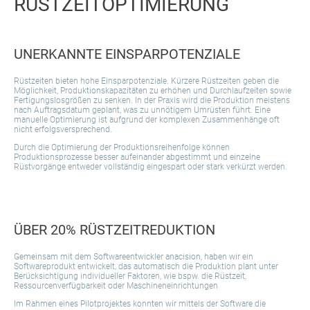
RÜSTZEITOPTIMIERUNG
UNERKANNTE EINSPARPOTENZIALE
Rüstzeiten bieten hohe Einsparpotenziale. Kürzere Rüstzeiten geben die
Möglichkeit, Produktionskapazitäten zu erhöhen und Durchlaufzeiten sowie
Fertigungslosgrößen zu senken. In der Praxis wird die Produktion meistens
nach Auftragsdatum geplant, was zu unnötigem Umrüsten führt. Eine
manuelle Optimierung ist aufgrund der komplexen Zusammenhänge oft
nicht erfolgsversprechend.
Durch die Optimierung der Produktionsreihenfolge können
Produktionsprozesse besser aufeinander abgestimmt und einzelne
Rüstvorgänge entweder vollständig eingespart oder stark verkürzt werden.
ÜBER 20% RÜSTZEITREDUKTION
Gemeinsam mit dem Softwareentwickler anacision, haben wir ein
Softwareprodukt entwickelt, das automatisch die Produktion plant unter
Berücksichtigung individueller Faktoren, wie bspw. die Rüstzeit,
Ressourcenverfügbarkeit oder Maschineneinrichtungen
Im Rahmen eines Pilotprojektes konnten wir mittels der Software die