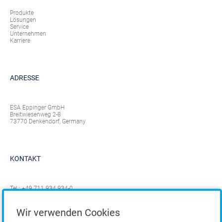
Produkte
Lösungen
Service
Unternehmen
Karriere
ADRESSE
ESA Eppinger GmbH
Breitwiesenweg 2-8
73770 Denkendorf, Germany
KONTAKT
Tel.:
+49 711 934 934-0
Fax: +49 711 934 934-1
info@eppinger.de
Wir verwenden Cookies