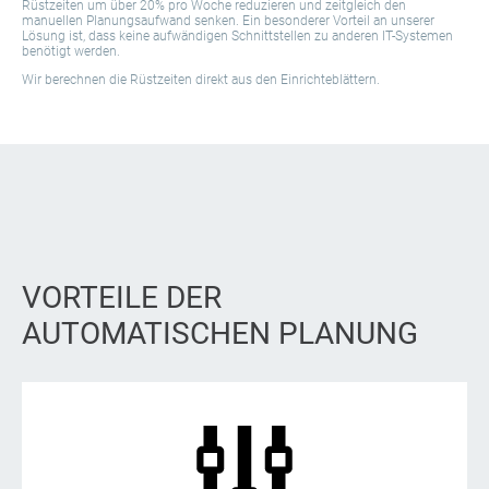
Rüstzeiten um über 20% pro Woche reduzieren und zeitgleich den
manuellen Planungsaufwand senken. Ein besonderer Vorteil an unserer
Lösung ist, dass keine aufwändigen Schnittstellen zu anderen IT-Systemen
benötigt werden.
Wir berechnen die Rüstzeiten direkt aus den Einrichteblättern.
VORTEILE DER
AUTOMATISCHEN PLANUNG