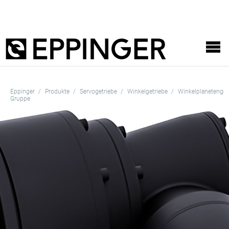
Eppinger
Produkte
Servogetriebe
Winkelgetriebe
Winkelplanetenget
Gruppe