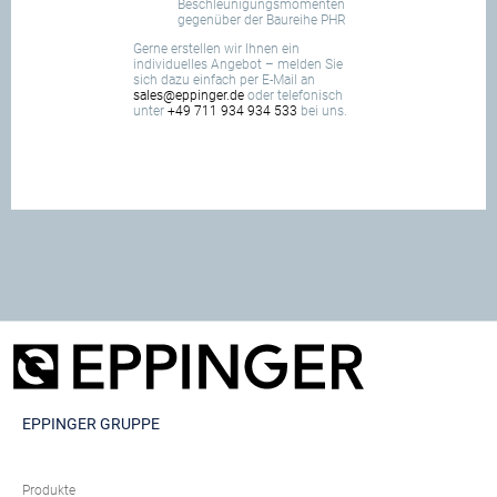
Beschleunigungsmomenten
gegenüber der Baureihe PHR
Gerne erstellen wir Ihnen ein
individuelles Angebot – melden Sie
sich dazu einfach per E-Mail an
sales@eppinger.de
oder telefonisch
unter
+49 711 934 934 533
bei uns.
EPPINGER GRUPPE
Produkte