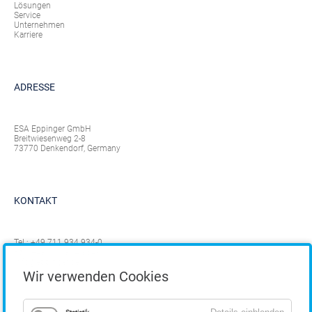
Lösungen
Service
Unternehmen
Karriere
ADRESSE
ESA Eppinger GmbH
Breitwiesenweg 2-8
73770 Denkendorf, Germany
KONTAKT
Tel.:
+49 711 934 934-0
Fax: +49 711 934 934-1
info@eppinger.de
Wir verwenden Cookies