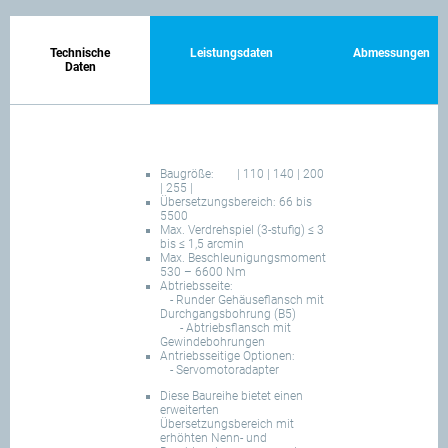
Technische
Leistungsdaten
Abmessungen
Daten
Baugröße:
| 110 | 140 | 200
| 255 |
Übersetzungsbereich: 66 bis
5500
Max. Verdrehspiel (3-stufig) ≤ 3
bis ≤ 1,5 arcmin
Max. Beschleunigungsmoment
530 – 6600 Nm
Abtriebsseite:
- Runder Gehäuseflansch mit
Durchgangsbohrung (B5)
- Abtriebsflansch mit
Gewindebohrungen
Antriebsseitige Optionen:
- Servomotoradapter
Diese Baureihe bietet einen
erweiterten
Übersetzungsbereich mit
erhöhten Nenn- und