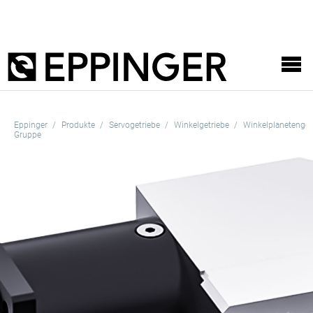
Eppinger
Produkte
Servogetriebe
Winkelgetriebe
Winkelplanetenget
Gruppe