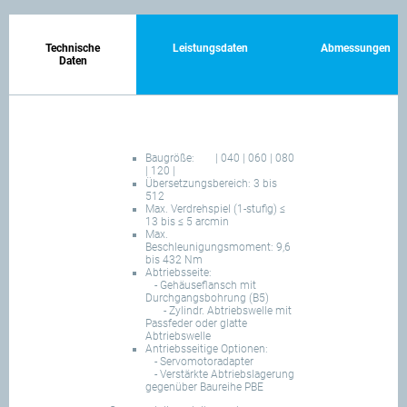
Technische
Leistungsdaten
Abmessungen
Daten
Baugröße:
| 040 | 060 | 080
| 120 |
Übersetzungsbereich: 3 bis
512
Max. Verdrehspiel (1-stufig) ≤
13 bis ≤ 5 arcmin
Max.
Beschleunigungsmoment: 9,6
bis 432 Nm
Abtriebsseite:
- Gehäuseflansch mit
Durchgangsbohrung (B5)
- Zylindr. Abtriebswelle mit
Passfeder oder glatte
Abtriebswelle
Antriebsseitige Optionen:
- Servomotoradapter
- Verstärkte Abtriebslagerung
gegenüber Baureihe PBE