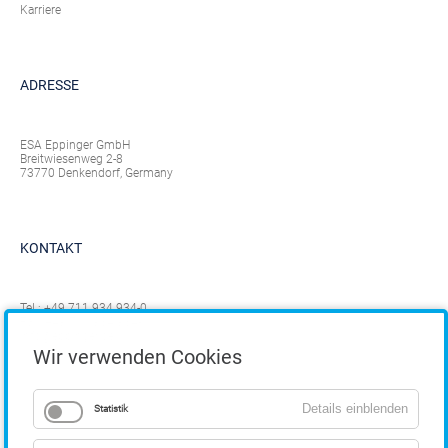
Karriere
ADRESSE
ESA Eppinger GmbH
Breitwiesenweg 2-8
73770 Denkendorf, Germany
KONTAKT
Tel.:
+49 711 934 934-0
Fax: +49 711 934 934-1
info@eppinger.de
Wir verwenden Cookies
Details einblenden
Statistik