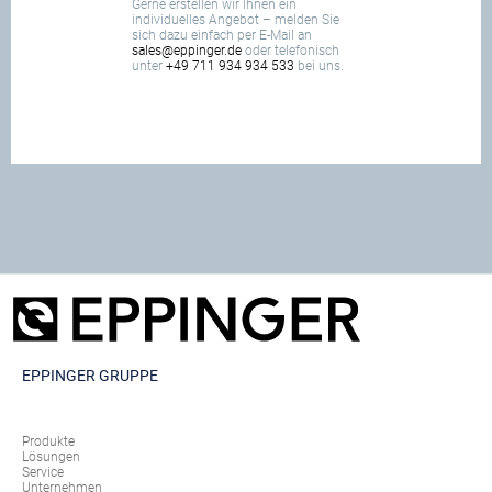
Gerne erstellen wir Ihnen ein
individuelles Angebot – melden Sie
sich dazu einfach per E-Mail an
sales@eppinger.de
oder telefonisch
unter
+49 711 934 934 533
bei uns.
EPPINGER GRUPPE
Produkte
Lösungen
Service
Unternehmen