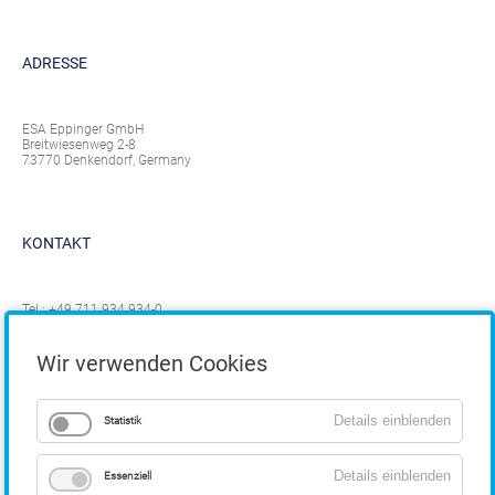
ADRESSE
ESA Eppinger GmbH
Breitwiesenweg 2-8
73770 Denkendorf, Germany
KONTAKT
Tel.:
+49 711 934 934-0
Fax: +49 711 934 934-1
info@eppinger.de
Wir verwenden Cookies
Details einblenden
Statistik
Details einblenden
Essenziell