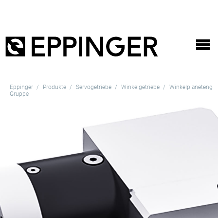
Eppinger
Produkte
Servogetriebe
Winkelgetriebe
Winkelplanetenget
Gruppe