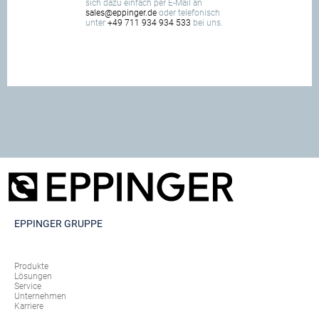
sich dazu einfach per E-Mail an
sales@eppinger.de
oder telefonisch
unter
+49 711 934 934 533
bei uns.
EPPINGER GRUPPE
Produkte
Lösungen
Service
Unternehmen
Karriere