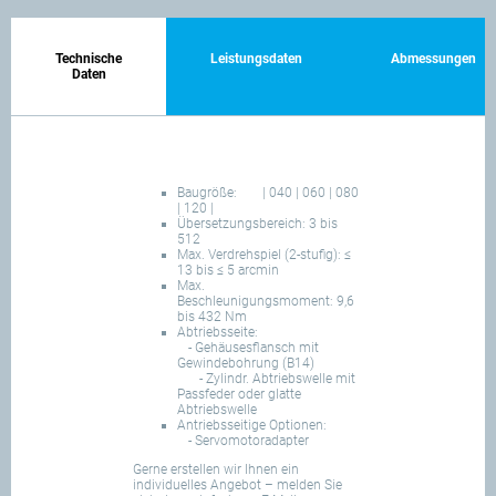
Technische
Leistungsdaten
Abmessungen
Daten
Baugröße:
| 040 | 060 | 080
| 120 |
Übersetzungsbereich: 3 bis
512
Max. Verdrehspiel (2-stufig): ≤
13 bis ≤ 5 arcmin
Max.
Beschleunigungsmoment: 9,6
bis 432 Nm
Abtriebsseite:
- Gehäusesflansch mit
Gewindebohrung (B14)
- Zylindr. Abtriebswelle mit
Passfeder oder glatte
Abtriebswelle
Antriebsseitige Optionen:
- Servomotoradapter
Gerne erstellen wir Ihnen ein
individuelles Angebot – melden Sie