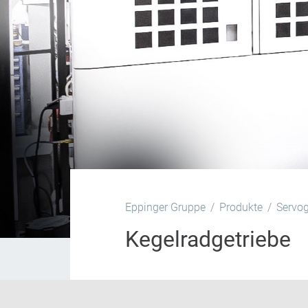
Eppinger Gruppe
Produkte
Servog
Kegelradgetriebe