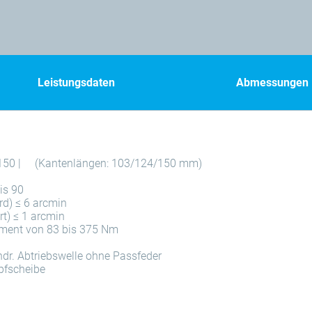
Leistungsdaten
Abmessungen
150 |
(Kantenlängen: 103/124/150 mm)
is 90
rd) ≤ 6 arcmin
rt) ≤ 1 arcmin
ment von 83 bis 375 Nm
lindr. Abtriebswelle ohne Passfeder
pfscheibe