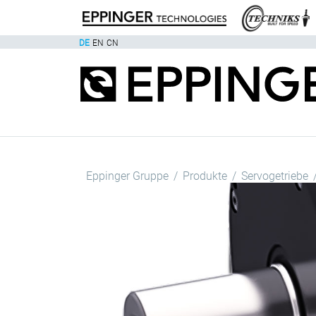
DE
EN
CN
Eppinger Gruppe
Produkte
Servogetriebe