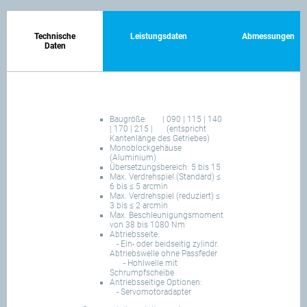
Technische
Leistungsdaten
Abmessungen
Daten
Baugröße:
| 090 | 115 | 140
| 170 | 215 |
(entspricht
Kantenlänge des Getriebes)
Monoblockgehäuse
(Aluminium)
Übersetzungsbereich: 5 bis 15
Max. Verdrehspiel (Standard) ≤
6 bis ≤ 5 arcmin
Max. Verdrehspiel (reduziert) ≤
3 bis ≤ 2 arcmin
Max. Beschleunigungsmoment
von 38 bis 1080 Nm
Abtriebsseite:
- Ein- oder beidseitig zylindr.
Abtriebswelle ohne Passfeder
- Hohlwelle mit
Schrumpfscheibe
Antriebsseitige Optionen:
- Servomotoradapter