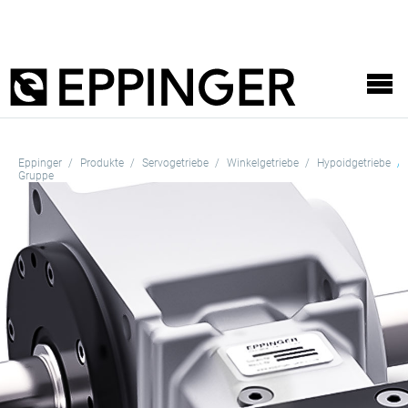
Eppinger
Produkte
Servogetriebe
Winkelgetriebe
Hypoidgetriebe
Gruppe