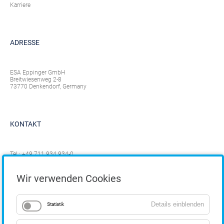
Karriere
ADRESSE
ESA Eppinger GmbH
Breitwiesenweg 2-8
73770 Denkendorf, Germany
KONTAKT
Tel.:
+49 711 934 934-0
Fax: +49 711 934 934-1
info@eppinger.de
Wir verwenden Cookies
Details einblenden
Statistik