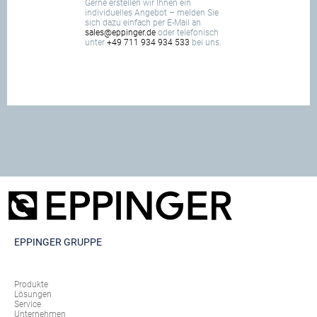
Gerne erstellen wir Ihnen ein
individuelles Angebot – melden Sie
sich dazu einfach per E-Mail an
sales@eppinger.de
oder telefonisch
unter
+49 711 934 934 533
bei uns.
EPPINGER GRUPPE
Produkte
Lösungen
Service
Unternehmen