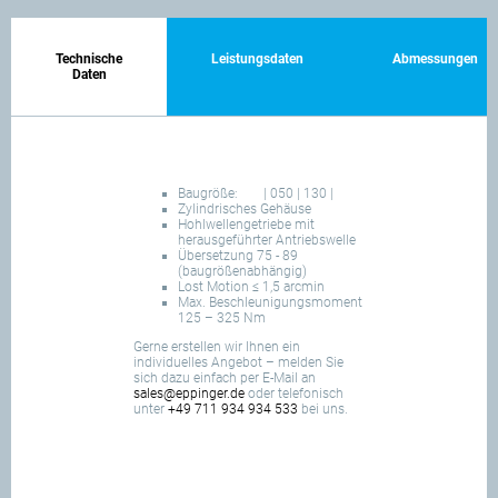
Technische
Leistungsdaten
Abmessungen
Daten
Baugröße:
| 050 | 130 |
Zylindrisches Gehäuse
Hohlwellengetriebe mit
herausgeführter Antriebswelle
Übersetzung 75 - 89
(baugrößenabhängig)
Lost Motion ≤ 1,5 arcmin
Max. Beschleunigungsmoment
125 – 325 Nm
Gerne erstellen wir Ihnen ein
individuelles Angebot – melden Sie
sich dazu einfach per E-Mail an
sales@eppinger.de
oder telefonisch
unter
+49 711 934 934 533
bei uns.