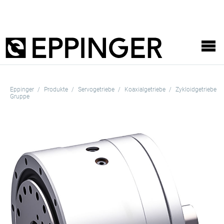
Eppinger
Produkte
Servogetriebe
Koaxialgetriebe
Zykloidgetriebe
Gruppe