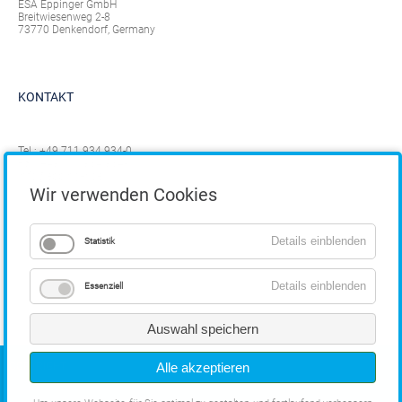
ESA Eppinger GmbH
Breitwiesenweg 2-8
73770 Denkendorf, Germany
KONTAKT
Tel.:
+49 711 934 934-0
Fax: +49 711 934 934-1
info@eppinger.de
Wir verwenden Cookies
Details einblenden
Statistik
Details einblenden
Essenziell
Auswahl speichern
COPYRIGHT
Alle akzeptieren