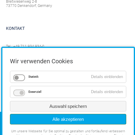
Breitwiesenweg 2-8
73770 Denkendorf, Germany
KONTAKT
Tel.:
+49 711 934 934-0
Fax: +49 711 934 934-1
info@eppinger.de
Wir verwenden Cookies
Details einblenden
Statistik
Details einblenden
Essenziell
Auswahl speichern
COPYRIGHT
Alle akzeptieren
Um unsere Webseite für Sie optimal zu gestalten und fortlaufend verbessern
IMPRESSUM