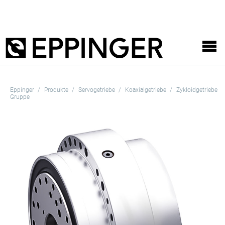
Eppinger
Produkte
Servogetriebe
Koaxialgetriebe
Zykloidgetriebe
Gruppe