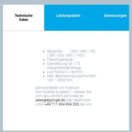
Technische
Leistungsdaten
Abmessungen
Daten
Baugröße:
| 050 | 080 | 130
| 280 | 500 | 900 | 1400 |
Flanschgehäuse
Übersetzung 33 -175
(baugrößenabhängig)
Lost Motion ≤ 1arcmin
Max. Beschleunigungsmoment
100 – 3500 Nm
Gerne erstellen wir Ihnen ein
individuelles Angebot – melden Sie
sich dazu einfach per E-Mail an
sales@eppinger.de
oder telefonisch
unter
+49 711 934 934 533
bei uns.