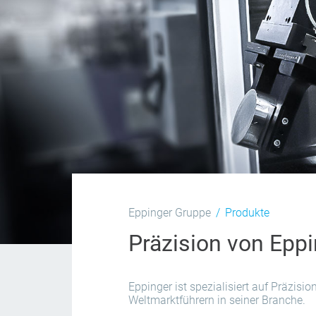
Eppinger Gruppe
Produkte
Präzision von Epp
Eppinger ist spezialisiert auf Präzi
Weltmarktführern in seiner Branche.