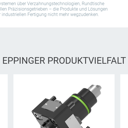
stemen über Verzahnungstechnologien, Rundtische
llen Präzisionsgetrieben – die Produkte und Lösungen
r industriellen Fertigung nicht mehr wegzudenken.
EPPINGER PRODUKTVIELFALT