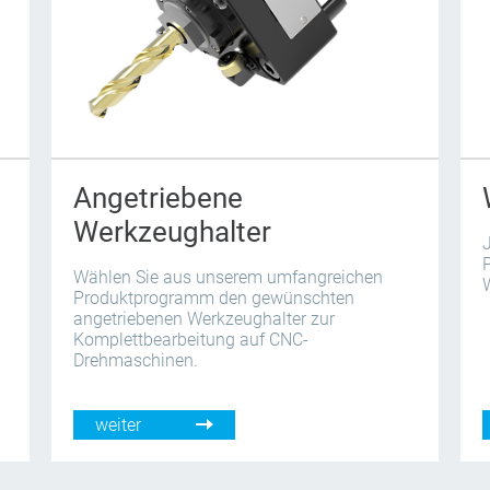
Angetriebene
Werkzeughalter
J
n
Wählen Sie aus unserem umfangreichen
Produktprogramm den gewünschten
angetriebenen Werkzeughalter zur
Komplettbearbeitung auf CNC-
Drehmaschinen.
weiter