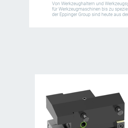
Von Werkzeughaltern und Werkzeugsy
für Werkzeugmaschinen bis zu spezie
der Eppinger Group sind heute aus de