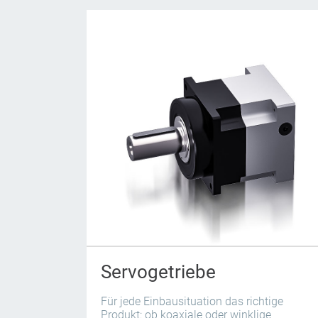
Servogetriebe
Für jede Einbausituation das richtige
Produkt: ob koaxiale oder winklige