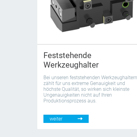
Feststehende
Werkzeughalter
Bei unseren feststehenden Werkzeughalter
zählt für uns extreme Genauigkeit und
höchste Qualität, so wirken sich kleinste
Ungenauigkeiten nicht auf Ihren
Produktionsprozess aus.
weiter