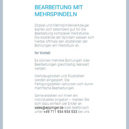
BEARBEITUNG MIT
MEHRSPINDELN
Doppel und Mehrspindelwerkzeuge
eignen sich besonders gut für die
Bearbeitung komplexer Werkstücke.
Die Abstände der Spindeln passen sich
hierbei oftmals den Abständen der
Bohrungen am Werkstück an.
Ihr Vorteil:
Es können mehrere Bohrungen oder
Bearbeitungen gleichzeitig realisiert
werden.
Werkzeugkosten und Rüstzeiten
werden eingespart. Die
Fertigungszeiten verkürzen sich durch
mehrfache Bearbeitungen.
Gerne erstellen wir Ihnen ein
individuelles Angebot – melden Sie
sich dazu einfach per E-Mail an
sales@eppinger.de
oder telefonisch
unter
+49 711 934 934 533
bei uns.