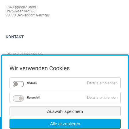
ESA Eppinger GmbH
Breitwiesenweg 2-8
73770 Denkendorf, Germany
KONTAKT
Tel.:
+49 711 934 934-0
Fax: +49 711 934 934-1
info@eppinger.de
Wir verwenden Cookies
Details einblenden
Statistik
Details einblenden
Essenziell
Auswahl speichern
COPYRIGHT
Alle akzeptieren