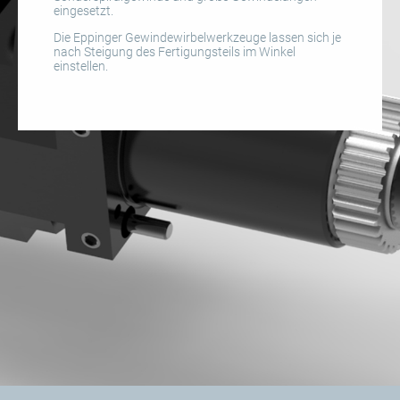
eingesetzt.
Die Eppinger Gewindewirbelwerkzeuge lassen sich je
nach Steigung des Fertigungsteils im Winkel
einstellen.