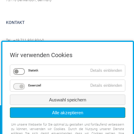
KONTAKT
Tel.:
+49 711 934 934-0
Fax: +49 711 934 934-1
info@eppinger.de
Wir verwenden Cookies
Details einblenden
Statistik
Details einblenden
Essenziell
Auswahl speichern
COPYRIGHT
Alle akzeptieren
Um unsere Webseite für Sie optimal zu gestalten und fortlaufend verbessern
IMPRESSUM
zu können, verwenden wir Cookies. Durch die Nutzung unserer Dienste
AGB
erklären Sie sich damit einverstanden, dass wir Cookies setzen. Ihre