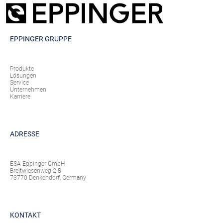
EPPINGER GRUPPE
Produkte
Lösungen
Service
Unternehmen
Karriere
ADRESSE
ESA Eppinger GmbH
Breitwiesenweg 2-8
73770 Denkendorf, Germany
KONTAKT