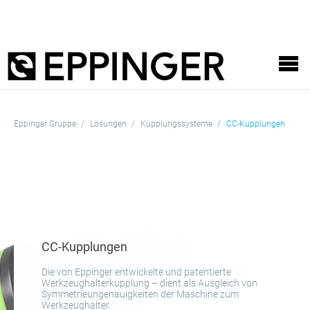
Eppinger Gruppe
Lösungen
Kupplungssysteme
CC-Kupplungen
CC-Kupplungen
Die von Eppinger entwickelte und patentierte
Werkzeughalterkupplung – dient als Ausgleich von
Symmetrieungenauigkeiten der Maschine zum
Werkzeughalter.