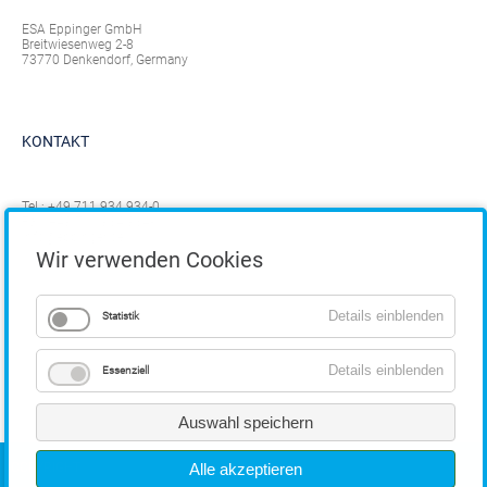
ESA Eppinger GmbH
Breitwiesenweg 2-8
73770 Denkendorf, Germany
KONTAKT
Tel.:
+49 711 934 934-0
Fax: +49 711 934 934-1
info@eppinger.de
Wir verwenden Cookies
Details einblenden
Statistik
Details einblenden
Essenziell
Auswahl speichern
COPYRIGHT
Alle akzeptieren