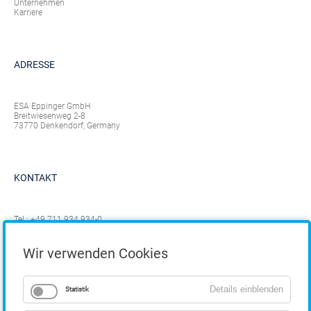
Unternehmen
Karriere
ADRESSE
ESA Eppinger GmbH
Breitwiesenweg 2-8
73770 Denkendorf, Germany
KONTAKT
Tel.:
+49 711 934 934-0
Fax: +49 711 934 934-1
info@eppinger.de
Wir verwenden Cookies
Details einblenden
Statistik