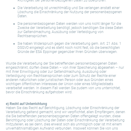
Richtigkeit der personenbezogenen Daten zu überprüfen.
Die Verarbeitung ist unrechtmäßig und Sie verlangen anstatt einer
Löschung die Einschränkung der Nutzung der personenbezogenen
Daten.
Die personenbezogenen Daten werden von uns nicht länger für die
Zwecke der Verarbeitung benötigt, jedoch benötigen Sie diese Daten
zur Geltendmachung, Ausübung oder Verteidigung von
Rechtsansprüchen.
Sie haben Widerspruch gegen die Verarbeitung gem. Art. 21 Abs. 1
DSGVO eingelegt und es steht noch nicht fest, ob die berechtigten
Gründe der ESA Eppinger gegenüber Ihren Gründen überwiegen.
Wurde die Verarbeitung der Sie betreffenden personenbezogenen Daten
eingeschränkt, dürfen diese Daten – von ihrer Speicherung abgesehen – nur
mit Ihrer Einwilligung oder zur Geltendmachung, Ausübung oder
Verteidigung von Rechtsansprüchen oder zum Schutz der Rechte einer
anderen natürlichen oder juristischen Person oder aus Gründen eines
wichtigen öffentlichen Interesses der Union oder eines Mitgliedstaats
verarbeitet werden. In diesem Fall werden Sie zudem von uns unterrichtet,
bevor die Einschränkung aufgehoben wird.
e) Recht auf Unterrichtung
Haben Sie das Recht auf Berichtigung, Löschung oder Einschränkung der
Verarbeitung geltend gemacht, sind wir verpflichtet, allen Empfängern, denen
die Sie betreffenden personenbezogenen Daten offengelegt wurden, diese
Berichtigung oder Löschung der Daten oder Einschränkung der Verarbeitung
mitzuteilen, es sei denn, dies erweist sich als unmöglich oder ist mit einem
unverhältnismäßigen Aufwand verbunden. Insoweit können Sie von uns