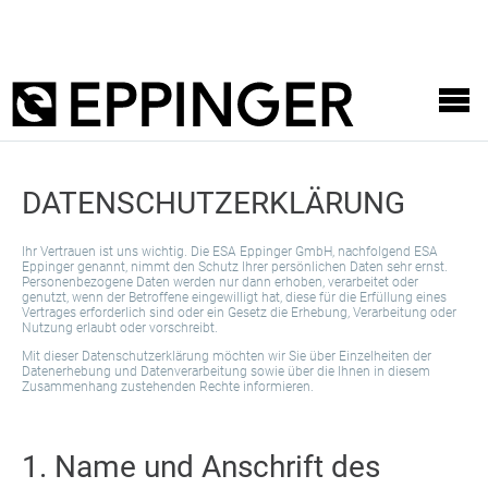
DATENSCHUTZERKLÄRUNG
Ihr Vertrauen ist uns wichtig. Die ESA Eppinger GmbH, nachfolgend ESA
Eppinger genannt, nimmt den Schutz Ihrer persönlichen Daten sehr ernst.
Personenbezogene Daten werden nur dann erhoben, verarbeitet oder
genutzt, wenn der Betroffene eingewilligt hat, diese für die Erfüllung eines
Vertrages erforderlich sind oder ein Gesetz die Erhebung, Verarbeitung oder
Nutzung erlaubt oder vorschreibt.
Mit dieser Datenschutzerklärung möchten wir Sie über Einzelheiten der
Datenerhebung und Datenverarbeitung sowie über die Ihnen in diesem
Zusammenhang zustehenden Rechte informieren.
1. Name und Anschrift des