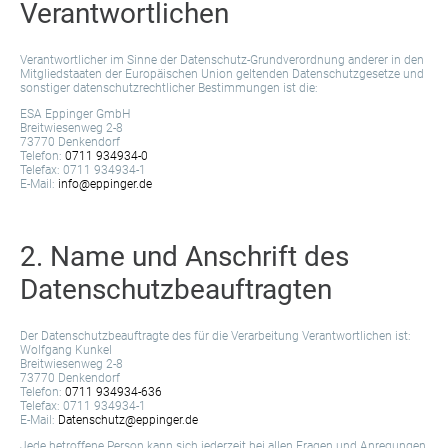
Verantwortlichen
Verantwortlicher im Sinne der Datenschutz-Grundverordnung anderer in den
Mitgliedstaaten der Europäischen Union geltenden Datenschutzgesetze und
sonstiger datenschutzrechtlicher Bestimmungen ist die:
ESA Eppinger GmbH
Breitwiesenweg 2-8
73770 Denkendorf
Telefon:
0711 934934-0
Telefax: 0711 934934-1
E-Mail:
info@eppinger.de
2. Name und Anschrift des
Datenschutzbeauftragten
Der Datenschutzbeauftragte des für die Verarbeitung Verantwortlichen ist:
Wolfgang Kunkel
Breitwiesenweg 2-8
73770 Denkendorf
Telefon:
0711 934934-636
Telefax: 0711 934934-1
E-Mail:
Datenschutz@eppinger.de
Jede betroffene Person kann sich jederzeit bei allen Fragen und Anregungen