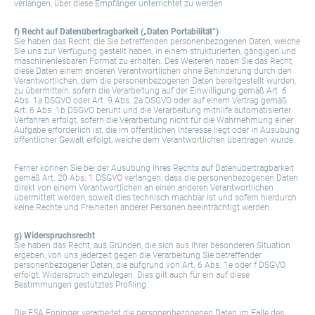
verlangen, über diese Empfänger unterrichtet zu werden.
f) Recht auf Datenübertragbarkeit („Daten Portabilität“)
Sie haben das Recht, die Sie betreffenden personenbezogenen Daten, welche
Sie uns zur Verfügung gestellt haben, in einem strukturierten, gängigen und
maschinenlesbaren Format zu erhalten. Des Weiteren haben Sie das Recht,
diese Daten einem anderen Verantwortlichen ohne Behinderung durch den
Verantwortlichen, dem die personenbezogenen Daten bereitgestellt wurden,
zu übermitteln, sofern die Verarbeitung auf der Einwilligung gemäß Art. 6
Abs. 1a DSGVO oder Art. 9 Abs. 2a DSGVO oder auf einem Vertrag gemäß
Art. 6 Abs. 1b DSGVO beruht und die Verarbeitung mithilfe automatisierter
Verfahren erfolgt, sofern die Verarbeitung nicht für die Wahrnehmung einer
Aufgabe erforderlich ist, die im öffentlichen Interesse liegt oder in Ausübung
öffentlicher Gewalt erfolgt, welche dem Verantwortlichen übertragen wurde.
Ferner können Sie bei der Ausübung Ihres Rechts auf Datenübertragbarkeit
gemäß Art. 20 Abs. 1 DSGVO verlangen, dass die personenbezogenen Daten
direkt von einem Verantwortlichen an einen anderen Verantwortlichen
übermittelt werden, soweit dies technisch machbar ist und sofern hierdurch
keine Rechte und Freiheiten anderer Personen beeinträchtigt werden.
g) Widerspruchsrecht
Sie haben das Recht, aus Gründen, die sich aus Ihrer besonderen Situation
ergeben, von uns jederzeit gegen die Verarbeitung Sie betreffender
personenbezogener Daten, die aufgrund von Art. 6 Abs. 1e oder f DSGVO
erfolgt, Widerspruch einzulegen. Dies gilt auch für ein auf diese
Bestimmungen gestütztes Profiling.
Die ESA Eppinger verarbeitet die personenbezogenen Daten im Falle des